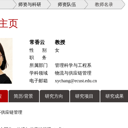
师资与科研
师资队伍
教师名录
主页
常香云
教授
性 别
女
职 务
所属部门
管理科学与工程系
学科领域
物流与供应链管理
电子邮箱
xychang@ecust.edu.cn
程
简历/背景
研究方向
研究项目
研究成果
环供应链管理