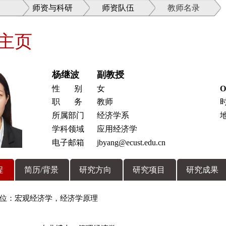
师资与科研
师资队伍
教师名录
主页
杨继波
副教授
性 别
女
O
职 务
教师
时
所属部门
经济学系
学科领域
应用经济学
电子邮箱
jbyang@ecust.edu.cn
程
简历/背景
研究方向
研究项目
研究成果
位：宏观经济学，经济学原理