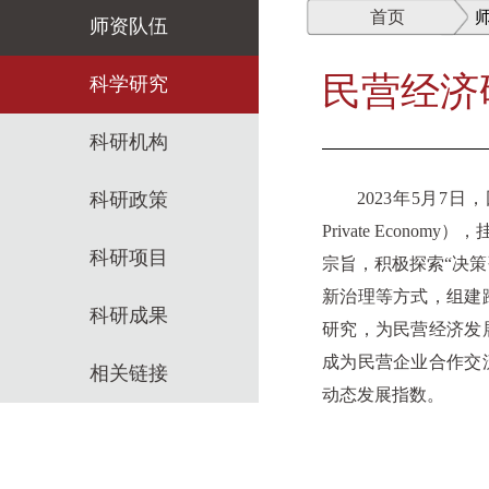
首页
师资队伍
民营经济
师资概述
科学研究
教师名录
科研机构
师资招聘
科研政策
2023年5月7日
Private Eco
招聘启事
科研项目
宗旨，积极探索“决
新治理等方式，组建
科研成果
研究，为民营经济发
成为民营企业合作交
相关链接
动态发展指数。