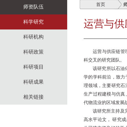
首页
师资队伍
运营与供
师资概述
科学研究
教师名录
科研机构
师资招聘
科研政策
运营与供应链管
科交叉的研究团队。
招聘启事
科研项目
该研究所以石油
学的学科前沿，致力
科研成果
理领域，主要研究石
生产过程建模与仿真
相关链接
代物流业的区域发展
该研究所主持及
高水平论文， 研究