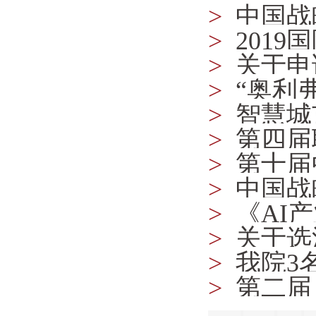
>
中国战
>
201
>
关于申
>
“奥利
>
智慧城
下的合同
>
第四届
>
第十届
通知
>
中国战
能源资源
>
《AI
知）
>
关于选
>
我院3
>
第二届