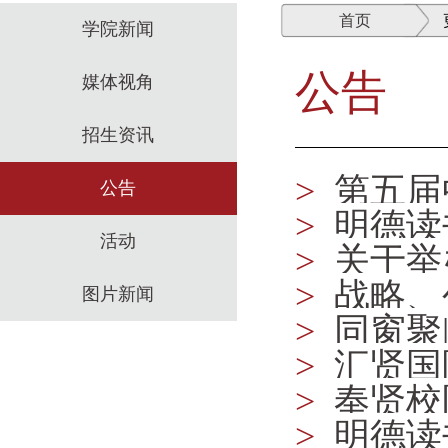
首页
学院新闻
公告
媒体视角
招生资讯
>
第五届
公告
>
明德读
活动
>
关于举
>
战略、
图片新闻
管数据案
>
同窗聚
>
汇贤国
>
奉贤校
>
明德读