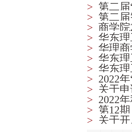
>
第二届
国大学生
>
第二届
大学生市
赛 报名
>
商学院
>
华东理
>
华理商
>
华东理
论坛暨数
>
华东理
>
202
营活动的
>
关于申
>
202
的通知
>
第12
>
关于开
——金融