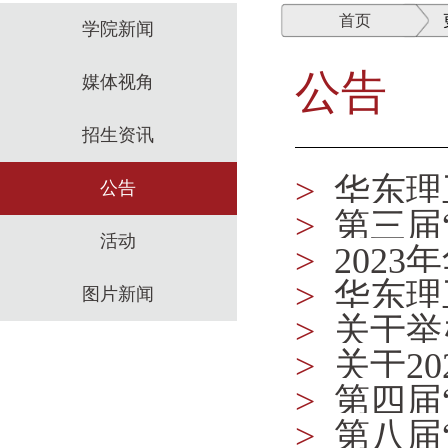
首页
学院新闻
公告
媒体视角
招生资讯
>
华东理
公告
>
第三届
活动
>
202
理决策模
>
华东理
图片新闻
>
关于举
知
>
关于2
据、方法
>
第四届
通知
>
第八届