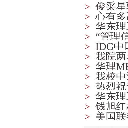
>
俊采星
会关注
>
心有多
>
华东理
开学典礼
>
“管理
>
IDG
>
我院两
>
华理M
>
我校中澳
动圆满结
>
热烈祝
>
华东理
（EMB
>
钱旭红
>
美国联