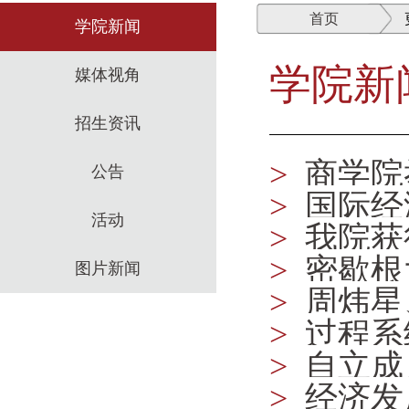
首页
学院新闻
学院新
媒体视角
招生资讯
>
商学院
公告
>
国际经
活动
>
我院获
>
密歇根
图片新闻
>
周炜星
>
过程系
做分会特
>
自立成
委员会会
>
经济发