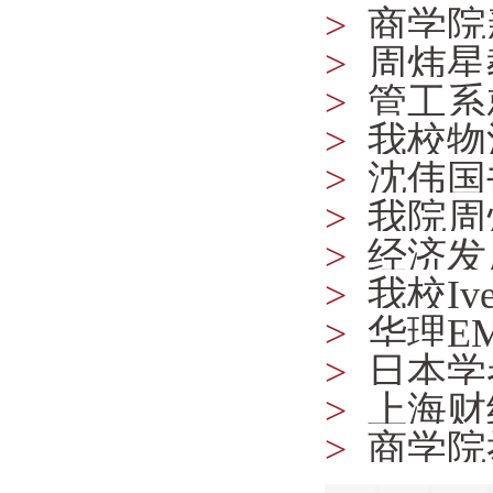
>
商学院
学术讲座
>
周炜星
>
管工系
>
我校物
>
沈伟国
格
>
我院周
>
经济发
金融泡沫
>
我校I
行研究课
>
华理E
>
日本学
>
上海财
>
商学院