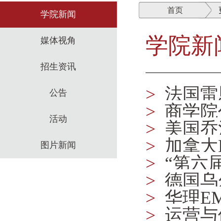
首页
学院新闻
学院新
媒体视角
招生资讯
>
法国雷恩
公告
>
商学院
活动
>
美国乔
>
加拿大
图片新闻
>
“第六
>
德国乌尔
功举行
>
华理E
>
运营与