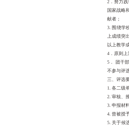
2．努力
国家战略
献者；
3. 围
上成绩突出
以上教学
4．原则上
5． 团干
不参与评
三、评选
1. 各二
2. 审
3. 申
4. 曾被
5. 关于