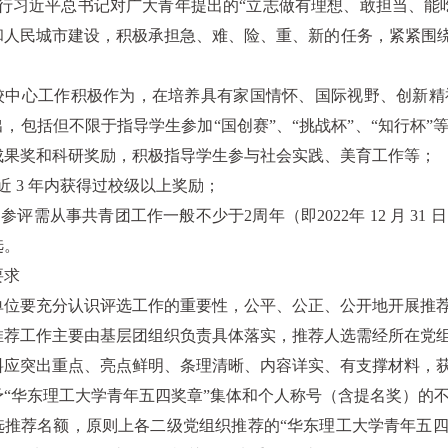
践行习近平总书记对广大青年提出的“立志做有理想、敢担当、能
和人民城市建设，积极承担急、难、险、重、新的任务，紧紧围绕
绕学校中心工作积极作为，在培养具有家国情怀、国际视野、创新
，包括但不限于指导学生参加“国创赛”、“挑战杯”、“知行杯
成果奖和科研奖励，积极指导学生参与社会实践、美育工作等；
近 3 年内获得过校级以上奖励；
部参评需从事共青团工作一般不少于2周年（即2022年 12 月 
选。
要求
级单位要充分认识评选工作的重要性，公平、公正、公开地开展推
核、推荐工作主要由基层团组织负责具体落实，推荐人选需经所在党
报材料应突出重点、亮点鲜明、条理清晰、内容详实、有支撑材料，
授予“华东理工大学青年五四奖章”集体和个人称号（含提名奖）的
候选推荐名额，原则上各二级党组织推荐的“华东理工大学青年五四