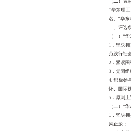
（二）表
“华东理工
名、“华东
二、评选
（一）“华
1．坚决
范践行社
2．紧紧围
3．党团
4. 积
怀、国际
5．原则上
（二）“华
1．坚决
风正派；