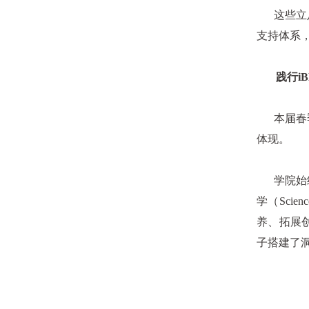
这些立足
支持体系
践行iBE
本届春季招
体现。
学院始终坚
学（Sci
养、拓展
子搭建了