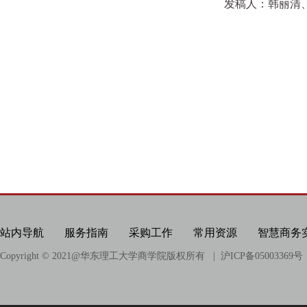
发稿人：韩丽清、
站内导航
服务指南
采购工作
常用资源
智慧商务
Copyright © 2021@
华东理工大学商学院版权所有
| 沪ICP备05003369号