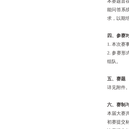
本赛题旨
能问答系
求，以期
四、
参赛
1.
本次赛
2.
参赛形
组队。
五、
赛题
详见附件
六、
赛制
本届大赛
初赛提交