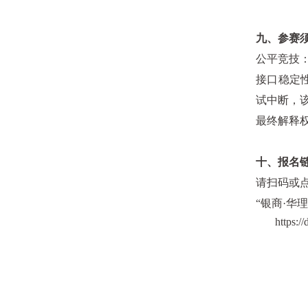
九、
参赛
公平竞技
接口稳定
试中断，
最终解释
十、
报名
请扫码或
“银商·华
https: