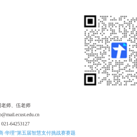
周老师、伍老师
b@mail.ecust.edu.cn
1-64253127
银商·华理”第五届智慧支付挑战赛赛题