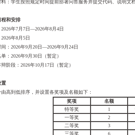
材料：学生按照规定时间提前部署问答服务并提交代码、说明文
日程和安排
：
2026
年
7
月
7
日—
2026
年
8
月
4
日
：
2026
年
8
月
5
日
时间：
2026
年
9
月
20
日—
2026
年
9
月
24
日
名单：
2026
年
9
月
30
日（暂定）
答辩阶段：
2026
年
10
月
17
日（暂定）
设置
分由高到低排序，并设置各奖项及名额如下：
奖项
名额
特等奖
1
一等奖
2
二等奖
3
三等奖
6