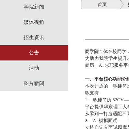
首页
学院新闻
媒体视角
招生资讯
商学院全体在校同学
公告
为助力我院学生提升
简历」
AI
求职服务平
活动
一、平台核心功能介
图片新闻
本次开通的「职徒简
职支持：
1.
职徒简历
52CV
平台提供华东理工大
从零到一打造适配不
2.
AI
模拟面试
——
支持自定义面试题库