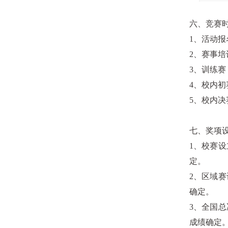
六、竞赛
1
、活动报
2
、赛事培
3
、训练赛
4
、校内初
5
、校内决
七、奖项
1
、校赛设
定。
2
、区域赛
确定。
3
、全国总
成绩确定