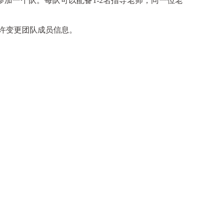
参加一个队。每队可以配备
1-2
名指导老师，同一位老
许变更团队成员信息。