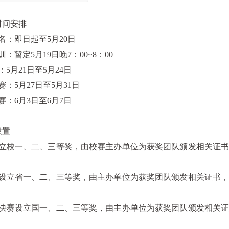
时间安排
名：即日起至
5
月
20
日
训：暂定
5
月
19
日晚
7
：
00~8
：
00
：
5
月
21
日至
5
月
24
日
赛：
5
月
27
日至
5
月
31
日
赛：
6
月
3
日至
6
月
7
日
设置
立校一、二、三等奖，由校赛主办单位为获奖团队颁发相关证
设立省一、二、三等奖，由主办单位为获奖团队颁发相关证书
决赛设立国一、二、三等奖，由主办单位为获奖团队颁发相关
。