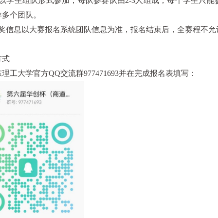
以学生组队形式参加，每队参赛队由
2-3
人组成，每个学生只能
导多个团队。
奖信息以大赛报名系统团队信息为准，报名结束后，全赛程不允
方式
东理工大学官方
QQ
交流群
977471693
并在完成报名表填写：