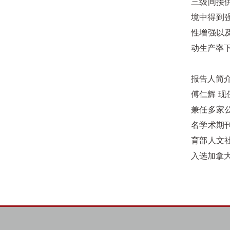
三级间接
境中得到
性增强以
动生产率
报告人简
傅仁辉 
兼任多家
名学术期
育部人文
入选加拿